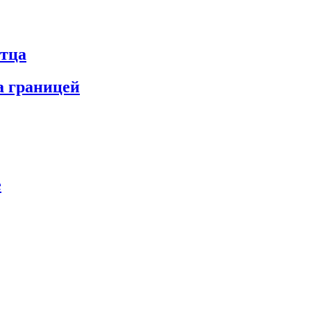
отца
а границей
е