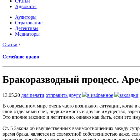
Статьи
Адвокаты
Аудиторы
Страхование
Детективы
Медиаторы
Статьи
/
Семейное право
Бракоразводный процесс. Арес
13.05.20
для печати
отправить другу
в избранное
закладки
В современном мире очень часто возникают ситуации, когда в 
свой отдельный счет, недвижимость и другое имущество, зарег
Это вполне законно и легитимно, однако как быть, если это и
Ст. 5 Закона об имущественных взаимоотношениях между супругами (חוק יחסי ממון בין בני זוג, תשל«ג-1973) установила правило, согласно которому имущество супругов, кот
время брака, является их совместной собственностью даже, ес
супругов, пособия и компенсации за ущерб здоровью или по ф