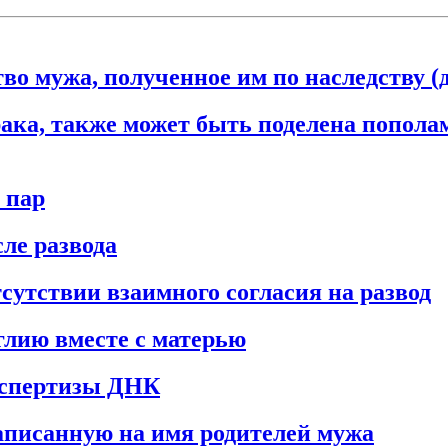
брака, также может быть поделена попол
 пар
ле развода
сутствии взаимного согласия на развод
глию вместе с матерью
экспертизы ДНК
записанную на имя родителей мужа