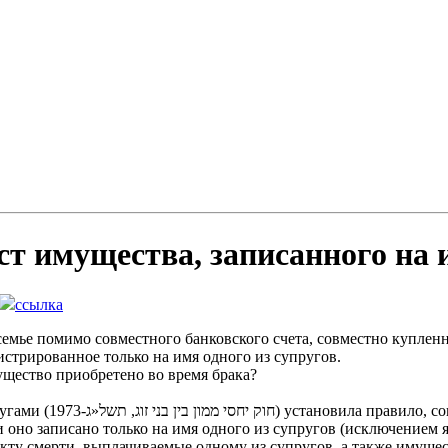
т имущества, записанного на 
ссылка
семье помимо совместного банковского счета, совместно куплен
истрированное только на имя одного из супругов.
мущество приобретено во время брака?
орое приобретено во
ли оно записано только на имя одного из супругов (исключением 
акту смерти, выплачиваемые одному из супругов, а также имуще