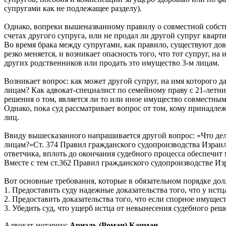
супругами как не подлежащее разделу).
Однако, вопреки вышеназванному правилу о совместной собстве
счетах другого супруга, или не продал ли другой супруг кварт
Во время брака между супругами, как правило, существуют дов
резко меняется, и возникает опасность того, что тот супруг, 
других родственников или продать это имущество 3-м лицам.
Возникает вопрос: как может другой супруг, на имя которого 
лицам? Как адвокат-специалист по семейному праву с 21-летним
решения о том, является ли то или иное имущество совместны
Однако, пока суд рассматривает вопрос от том, кому принадлеж
лиц.
Ввиду вышесказанного напрашивается другой вопрос: «Что делат
лицам?»Ст. 374 Правил гражданского судопроизводства Израиля
ответчика, вплоть до окончания судебного процесса обеспечи
Вместе с тем ст.362 Правил гражданского судопроизводстве Из
Вот основные требования, которые в обязательном порядке до
1. Предоставить суду надежные доказательства того, что у истц
2. Предоставить доказательства того, что если спорное имущест
3. Убедить суд, что ущерб истца от невынесения судебного ре
Адвокат-нотариус
Ариэль (Роман) Кацман