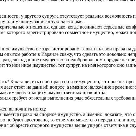
нности, у другого супруга отсутствует реальная возможность п
иру или машину, записанную на его имя.
ерительные отношения, однако, когда возникают серьезные конф
на имя которого зарегистрировано совместное имущество, может п
данное имущество не зарегистрировано, защитить свои права на 
 опытом работы в Израиле скажу, что сделать это довольно непро
м, разделить данное имущество в недобровольном порядке не пр
ит то или иное имущество, тот супруг, на имя которого оно запи
ь? Как защитить свои права на то имущество, которое не зареги
 дает ответ на данный вопрос, а именно: наложение временного
т максимальную защиту имущественных прав истца.
раиля требует от истца выполнения ряда обязательных требован
лжен выполнить истец:
а имеется право на спорное имущество, а именно: доказать, что 
во не будет арестовано, то ответчик может его передать или прод
шения об аресте спорного имущества выше ущерба ответчика в сл