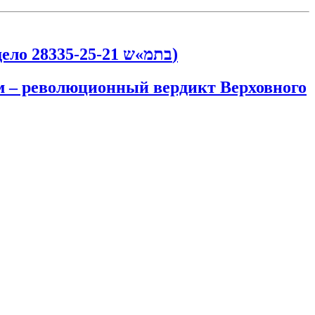
Развелась и получила права на имущество мужа, полученное им по наследству (дело בתמ»ש 28335-25-21)
ам – революционный вердикт Верховного