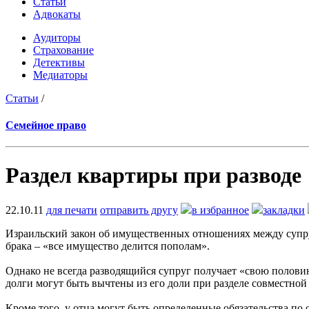
Статьи
Адвокаты
Аудиторы
Страхование
Детективы
Медиаторы
Статьи
/
Семейное право
Раздел квартиры при разводе
22.10.11
для печати
отправить другу
в избранное
закладки
Израильский закон об имущественных отношениях между супруг
брака – «все имущество делится пополам».
Однако не всегда разводящийся супруг получает «свою половин
долги могут быть вычтены из его доли при разделе совместной
Кроме того, у отца могут быть определенные обязательства п