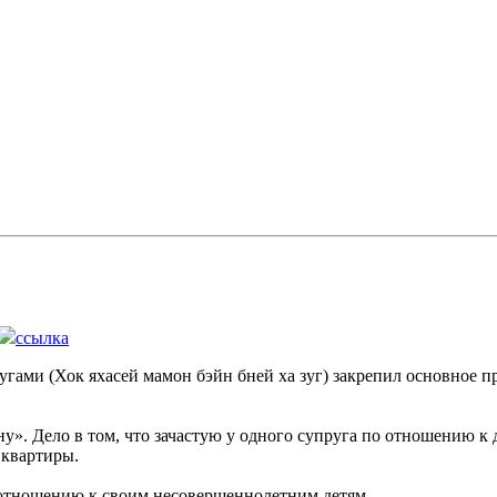
ссылка
ами (Хок яхасей мамон бэйн бней ха зуг) закрепил основное п
у». Дело в том, что зачастую у одного супруга по отношению к 
 квартиры.
о отношению к своим несовершеннолетним детям.