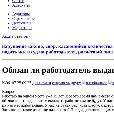
Статьи
Адвокаты
Аудиторы
Страхование
Детективы
Медиаторы
Архив ответов
/
нарушение закона, спор, касающийся количества 
подать иск в суд на работодателя, расчётный лист
Обязан ли работодатель выда
№96107
25.09.25
для печати
отправить другу
в избранное
Вопрос
Работаю на одном месте уже 15 лет. Всё это время нам вместе 
объявили, что «дав шаот» выдавать работникам не будут. У на
их как неотработанные. У нас на руках был «дав шаот», с кот
Законно ли такое решение начальства? Правда, для желающих е