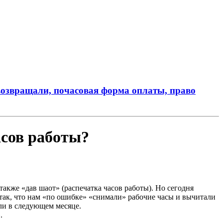
 возвращали, почасовая форма оплаты, право
асов работы?
также «дав шаот» (распечатка часов работы). Но сегодня
 так, что нам «по ошибке» «снимали» рабочие часы и вычитали
ли в следующем месяце.
.