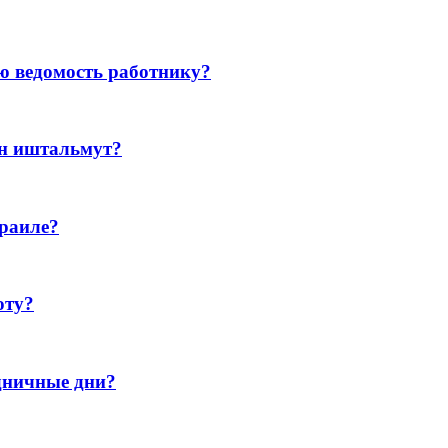
ую ведомость работнику?
ен иштальмут?
зраиле?
оту?
дничные дни?