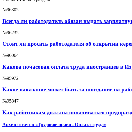
№96305
Всегда ли работодатель обязан выдать зарплатн
№96235
Cтоит ли просить работодателя об открытии кер
№96064
Какова почасовая оплата труда иностранцев в И
№95972
Какое наказание может быть за опоздание на раб
№95847
Как работникам должны оплачиваться предпраз
Архив ответов «Трудовое право - Оплата труда»