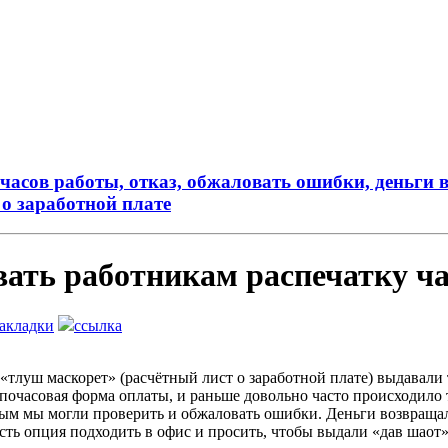
часов работы, отказ, обжаловать ошибки, деньги
 о заработной плате
вать работникам распечатку ч
закладки
ссылка
с «тлуш маскорет» (расчётный лист о заработной плате) выдавали 
с почасовая форма оплаты, и раньше довольно часто происходило
орым мы могли проверить и обжаловать ошибки. Деньги возвраща
сть опция подходить в офис и просить, чтобы выдали «дав шаот»