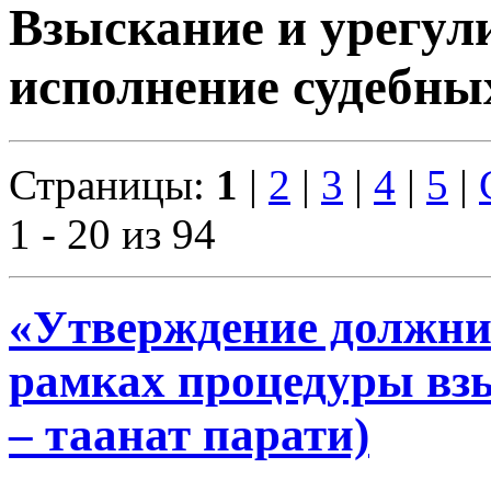
Взыскание и урегул
исполнение судебны
Страницы:
1
|
2
|
3
|
4
|
5
|
1 - 20 из 94
«Утверждение должни
рамках процедуры взы
– таанат парати)