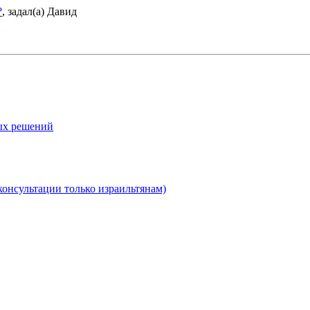
?
,
задал(а) Давид
ных решений
консультации только израильтянам)