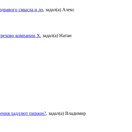
здравого смысла и ло
,
задал(а) Алекс
Церифицат Лифе в стрехово компании Х
,
задал(а) Натан
дения хадллют пираон?
,
задал(а) Владимир