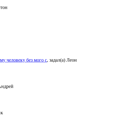
ртон
му человеку без мого с
,
задал(а) Леон
 Андрей
ик