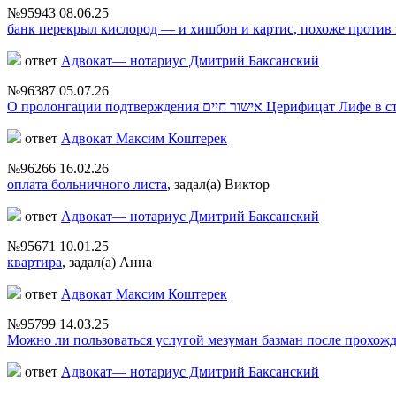
№95943
08.06.25
банк перекрыл кислород — и хишбон и картис, похоже против 
ответ
Адвокат— нотариус Дмитрий Баксанский
№96387
05.07.26
О пролонгации подтверждения אישור חיים 
ответ
Адвокат Максим Коштерек
№96266
16.02.26
оплата больничного листа
,
задал(а) Виктор
ответ
Адвокат— нотариус Дмитрий Баксанский
№95671
10.01.25
квартира
,
задал(а) Анна
ответ
Адвокат Максим Коштерек
№95799
14.03.25
Можно ли пользоваться услугой мезуман базман после прохож
ответ
Адвокат— нотариус Дмитрий Баксанский