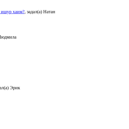
ь ишур хаим?
,
задал(а) Натан
 Людмила
ал(а) Эрик