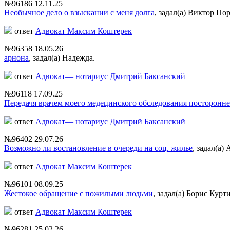
№96186
12.11.25
Необычное дело о взыскании с меня долга
,
задал(а) Виктор По
ответ
Адвокат Максим Коштерек
№96358
18.05.26
арнона
,
задал(а) Надежда.
ответ
Адвокат— нотариус Дмитрий Баксанский
№96118
17.09.25
Передачя врачем моего медецинского обследования посторонне
ответ
Адвокат— нотариус Дмитрий Баксанский
№96402
29.07.26
Возможно ли востановление в очереди на соц. жилье
,
задал(а)
ответ
Адвокат Максим Коштерек
№96101
08.09.25
Жестокое обращение с пожилыми людьми
,
задал(а) Борис Курт
ответ
Адвокат Максим Коштерек
№96281
25.02.26