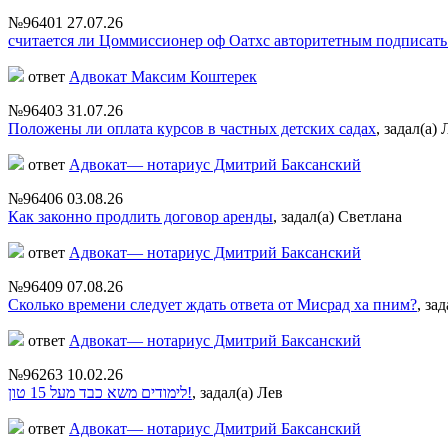
№96401
27.07.26
считается ли Цоммиссионер оф Оатхс авторитетным подписат
ответ
Адвокат Максим Коштерек
№96403
31.07.26
Положены ли оплата курсов в частных детских садах
,
задал(а)
ответ
Адвокат— нотариус Дмитрий Баксанский
№96406
03.08.26
Как законно продлить договор аренды
,
задал(а) Светлана
ответ
Адвокат— нотариус Дмитрий Баксанский
№96409
07.08.26
Сколько времени следует ждать ответа от Мисрад ха пним?
,
зад
ответ
Адвокат— нотариус Дмитрий Баксанский
№96263
10.02.26
לימודים משא כבד מעל 15 טון!
,
задал(а) Лев
ответ
Адвокат— нотариус Дмитрий Баксанский