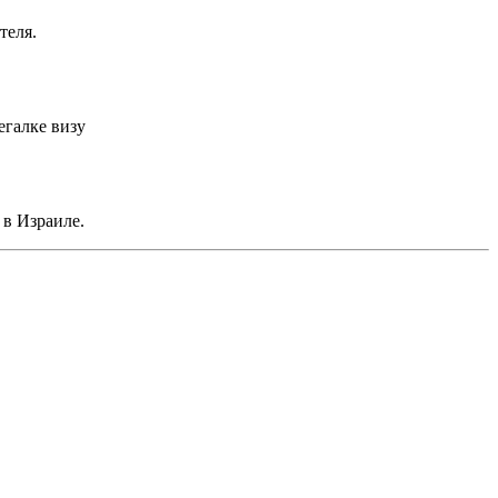
теля.
егалке визу
 в Израиле.