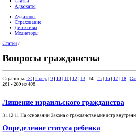
Статьи
Адвокаты
Аудиторы
Страхование
Детективы
Медиаторы
Статьи
/
Вопросы гражданства
Страницы:
<<
|
Пред.
|
9
|
10
|
11
|
12
|
13
|
14
|
15
|
16
|
17
|
18
|
Сл
261 - 280 из 408
Лишение израильского гражданства
31.12.11
На основании Закона о гражданстве министр внутренн
Определение статуса ребенка