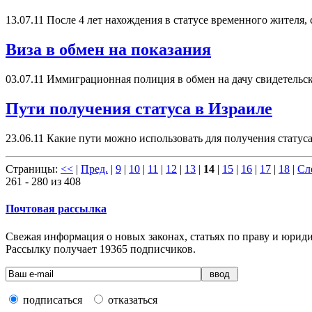
13.07.11
После 4 лет нахождения в статусе временного жителя, 
Виза в обмен на показания
03.07.11
Иммиграционная полиция в обмен на дачу свидетельск
Пути получения статуса в Израиле
23.06.11
Какие пути можно использовать для получения статуса 
Страницы:
<<
|
Пред.
|
9
|
10
|
11
|
12
|
13
|
14
|
15
|
16
|
17
|
18
|
Сл
261 - 280 из 408
Почтовая рассылка
Свежая информация о новых законах, статьях по праву и юридич
Рассылку получает
19365
подписчиков.
подписаться
отказаться