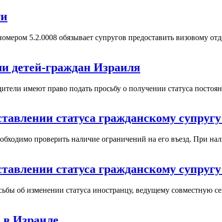
ти
омером 5.2.0008 обязывает супругов предоставить визовому от
ми детей-граждан Израиля
ители имеют право подать просьбу о получении статуса постоянн
ставлении статуса гражданскому супругу
еобходимо проверить наличие ограничений на его въезд. При на
ставлении статуса гражданскому супругу
сьбы об изменении статуса иностранцу, ведущему совместную с
о в Израиле