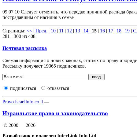
09.07.10
Следует отметить, что нередко причиной распада бра
пострадавшим от насилия в семье
Страницы:
<<
|
Пред.
|
10
|
11
|
12
|
13
|
14
|
15
|
16
|
17
|
18
|
19
|
С
281 - 300 из 408
Почтовая рассылка
Свежая информация о новых законах, статьях по праву и юридич
Рассылку получает
19365
подписчиков.
подписаться
отказаться
Pravo.IsraelInfo.co.il
—
Израильское право и законодательство
© 2000 — 2026
Разработчик и владелец InterLink Info Ltd