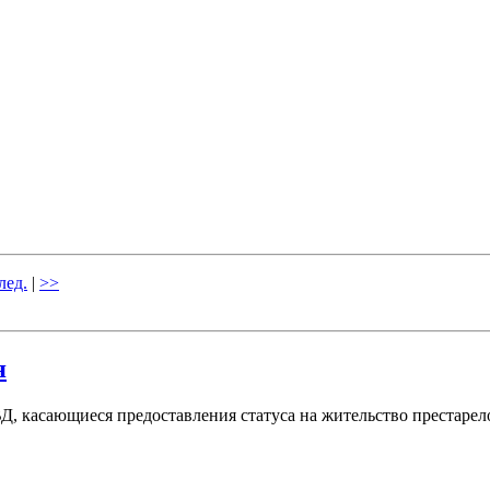
лед.
|
>>
я
Д, касающиеся предоставления статуса на жительство престаре