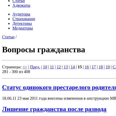
Статьи
Адвокаты
Аудиторы
Страхование
Детективы
Медиаторы
Статьи
/
Вопросы гражданства
Страницы:
<<
|
Пред.
|
10
|
11
|
12
|
13
|
14
|
15
|
16
|
17
|
18
|
19
|
С
281 - 300 из 408
Статус одинокого престарелого родител
18.06.11
23 мая 2011 года внесены изменения в инструкцию МВ
Лишение гражданства после развода