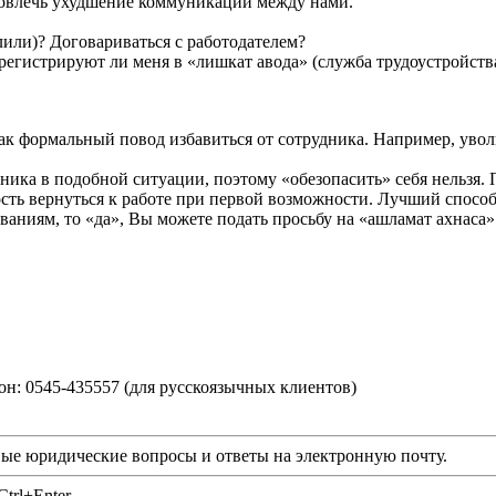
т повлечь ухудшение коммуникации между нами.
олили)? Договариваться с работодателем?
арегистрируют ли меня в «лишкат авода» (служба трудоустройств
нь как формальный повод избавиться от сотрудника. Например, у
дника в подобной ситуации, поэтому «обезопасить» себя нельзя.
ть вернуться к работе при первой возможности. Лучший способ 
ваниям, то «да», Вы можете подать просьбу на «ашламат ахнаса»
фон: 0545-435557 (для русскоязычных клиентов)
ые юридические вопросы и ответы на электронную почту.
trl+Enter