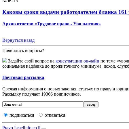
№96219
Каковы сроки выдачи работодателем бланка 161
Архив ответов «Трудовое право - Увольнения»
Вернуться назад
Появились вопросы?
Задайте свой вопрос на
консультации он-лайн
по теме «увол
социальная надбавка до прожиточного минимума, доход, служб
Почтовая рассылка
Свежая информация о новых законах, статьях по праву и юридич
Рассылку получает
19366
подписчиков.
подписаться
отказаться
Pravo.IsraelInfo.co.il
—