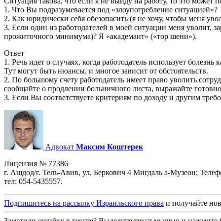
Ситуация такова, что если я не выйду на работу, то это може
1. Что Вы подразумевается под «злоупотребление ситуацией»?
2. Как юридически себя обезопасить (я не хочу, чтобы меня ув
3. Если один из работодателей в моей ситуации меня уволит, з
прожиточного минимума)? Я «академаит» («тор шени»).
Ответ
1. Речь идет о случаях, когда работодатель использует болез
Тут могут быть нюансы, и многое зависит от обстоятельств.
2. По большому счету работодатель имеет право уволить сотру
сообщайте о продлении больничного листа, выражайте готовнос
3. Если Вы соответствуете критериям по доходу и другим требо
Адвокат
Максим Коштерек
Лицензия № 77386
г. Ашдод/г. Тель-Авив, ул. Беркович 4 Мигдаль а-Музеон; Теле
тел: 054-5435557.
Подпишитесь на рассылку Израильского права
и получайте нов
Заметили ошибку в тексте? Выделите текст мышью и нажмите C