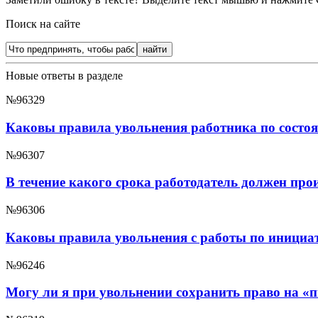
Поиск на сайте
Новые ответы в разделе
№96329
Каковы правила увольнения работника по состо
№96307
В течение какого срока работодатель должен про
№96306
Каковы правила увольнения с работы по инициати
№96246
Могу ли я при увольнении сохранить право на «