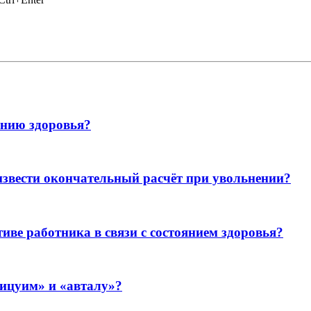
янию здоровья?
извести окончательный расчёт при увольнении?
ве работника в связи с состоянием здоровья?
пицуим» и «авталу»?