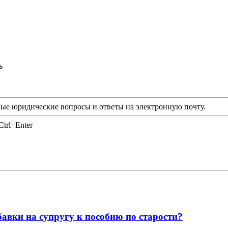
ь
ые юридические вопросы и ответы на электронную почту.
trl+Enter
бавки на супругу к пособию по старости?