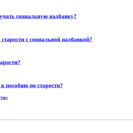
учать социальную надбавку?
старости с социальной надбавкой?
тарости?
 к пособию по старости?
сти»