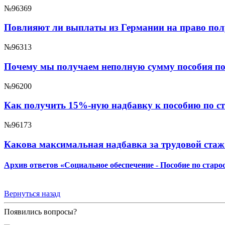
№96369
Повлияют ли выплаты из Германии на право пол
№96313
Почему мы получаем неполную сумму пособия по 
№96200
Как получить 15%-ную надбавку к пособию по с
№96173
Какова максимальная надбавка за трудовой стаж
Архив ответов «Социальное обеспечение - Пособие по старо
Вернуться назад
Появились вопросы?