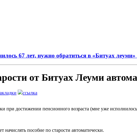
нилось 67 лет, нужно обратиться в «Битуах леуми»
арости от Битуах Леуми автом
закладки
ссылка
ки при достижении пенсионного возраста (мне уже исполнилось 
т начислять пособие по старости автоматически.