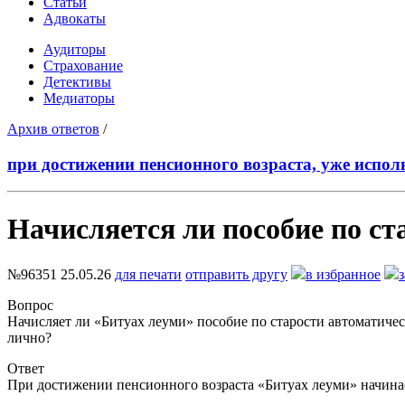
Статьи
Адвокаты
Аудиторы
Страхование
Детективы
Медиаторы
Архив ответов
/
при достижении пенсионного возраста, уже испол
Начисляется ли пособие по ст
№96351
25.05.26
для печати
отправить другу
в избранное
Вопрос
Начисляет ли «Битуах леуми» пособие по старости автоматичес
лично?
Ответ
При достижении пенсионного возраста «Битуах леуми» начинае