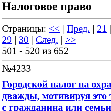
Налоговое право
Страницы:
<<
|
Пред.
|
21
29
|
30
|
След.
|
>>
501 - 520 из 652
№4233
Городской налог на охр
дважды, мотивируя это 
с гражданина или семьи