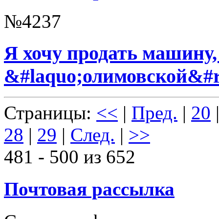
№4237
Я хочу продать машину
&#laquo;олимовской&#r
Страницы:
<<
|
Пред.
|
20
28
|
29
|
След.
|
>>
481 - 500 из 652
Почтовая рассылка