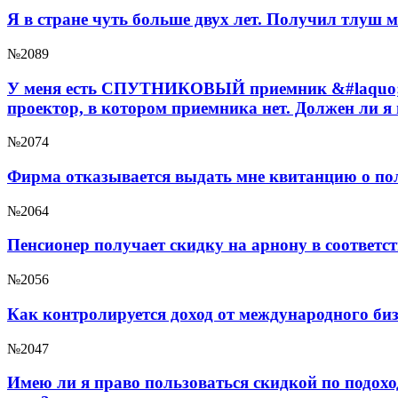
Я в стране чуть больше двух лет. Получил тлуш м
№2089
У меня есть СПУТНИКОВЫЙ приемник &#laquo;Е
проектор, в котором приемника нет. Должен ли я
№2074
Фирма отказывается выдать мне квитанцию о пол
№2064
Пенсионер получает скидку на арнону в соответ
№2056
Как контролируется доход от международного биз
№2047
Имею ли я право пользоваться скидкой по подоход