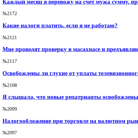
Каждый месяц я перевожу на счет мужа сумму, п
№2172
Какие налоги платить, если я не работаю?
№2121
Мне проводят проверку в масахнасе и предъявля
№2117
Освобождены ли глухие от уплаты телевизионног
№2108
Я слышала, что новые репатрианты освобождены о
№2099
Налогообложение при торговле на валютном рын
№2097