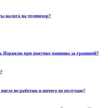
ы налога на телевизор?
ть Израилю при покупке машины за границей?
л?
я нигде не работаю и ничего не получаю?