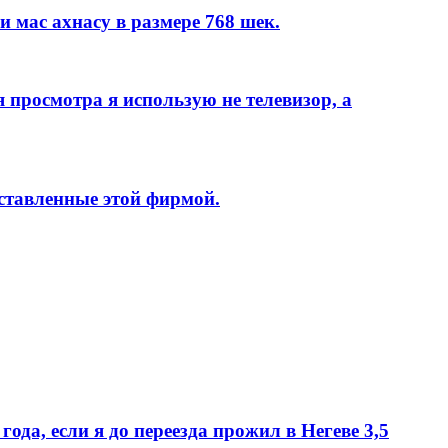
и мас ахнасу в размере 768 шек.
осмотра я использую не телевизор, а
ставленные этой фирмой.
ода, если я до переезда прожил в Негеве 3,5