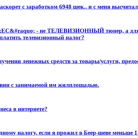
аскорет с заработком 6948 шек., и с меня высчитал
С&#raquo; - не ТЕЛЕВИЗИОННЫЙ тюнер, а для пр
 платить телевизионный налог?
учении денежных средств за товары/услуги, предо
ствии с занимаемой им жилплощадью.
неса в интернете?
ному налогу, если я прожил в Беер-шеве меньше 1 г