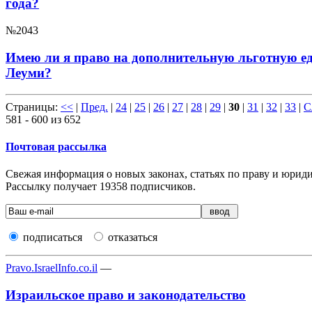
года?
№2043
Имею ли я право на дополнительную льготную еди
Леуми?
Страницы:
<<
|
Пред.
|
24
|
25
|
26
|
27
|
28
|
29
|
30
|
31
|
32
|
33
|
С
581 - 600 из 652
Почтовая рассылка
Свежая информация о новых законах, статьях по праву и юридич
Рассылку получает
19358
подписчиков.
подписаться
отказаться
Pravo.IsraelInfo.co.il
—
Израильское право и законодательство