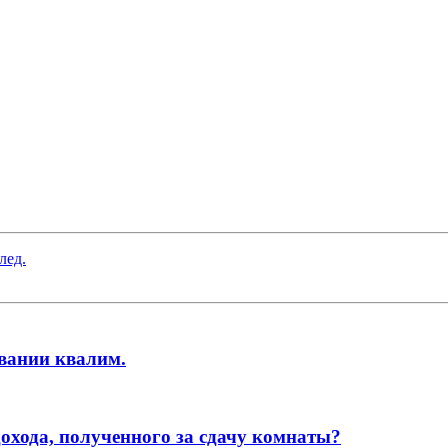
лед.
овании квалим.
дохода, полученного за сдачу комнаты?