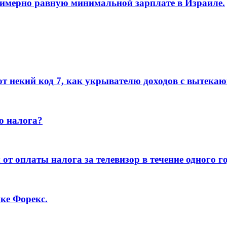
римерно равную минимальной зарплате в Израиле.
ют некий код 7, как укрывателю доходов с вытек
о налога?
т оплаты налога за телевизор в течение одного го
ке Форекс.