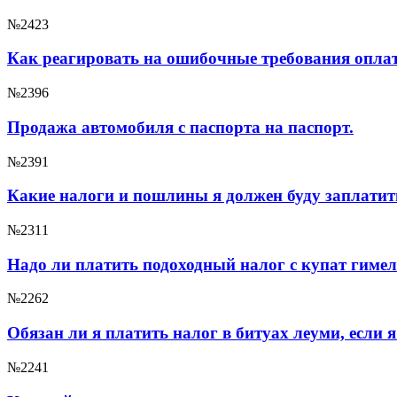
№2423
Как реагировать на ошибочные требования оплат
№2396
Продажа автомобиля с паспорта на паспорт.
№2391
Какие налоги и пошлины я должен буду заплати
№2311
Надо ли платить подоходный налог с купат гиме
№2262
Обязан ли я платить налог в битуах леуми, если 
№2241