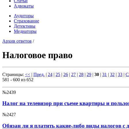
Статьи
Адвокаты
Аудиторы
Страхование
Детективы
Медиаторы
Архив ответов
/
Налоговое право
Страницы:
<<
|
Пред.
|
24
|
25
|
26
|
27
|
28
|
29
|
30
|
31
|
32
|
33
|
С
581 - 600 из 652
№2439
Налог на телевизор при съеме квартиры и польз
№2427
Обязан ли я платить какие-либо виды налогов с 