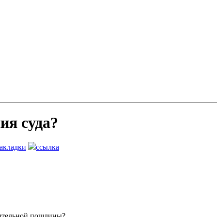
ия суда?
закладки
ссылка
нительной пошлины?