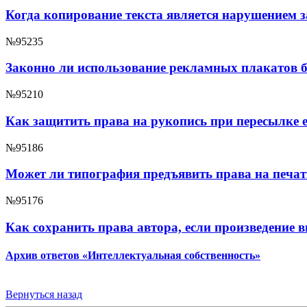
Когда копирование текста является нарушением з
№95235
Законно ли использование рекламных плакатов б
№95210
Как защитить права на рукопись при пересылке е
№95186
Может ли типография предъявить права на печа
№95176
Как сохранить права автора, если произведение 
Архив ответов «Интеллектуальная собственность»
Вернуться назад