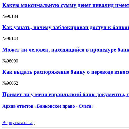
Какую максимальную сумму денег инвалид имеет п
№96184
Как узнать, почему заблокирован доступ к банко
№96143
Может ли человек, находящийся в процедуре бан
№96090
Как выдать распоряжение банку о переводе взнос
№96062
Примет ли у меня израильский банк документы, п
Архив ответов «Банковское право - Счета»
Вернуться назад