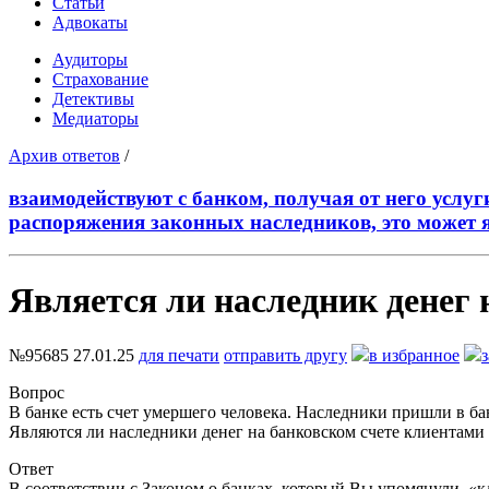
Статьи
Адвокаты
Аудиторы
Страхование
Детективы
Медиаторы
Архив ответов
/
взаимодействуют с банком, получая от него услу
распоряжения законных наследников, это может 
Является ли наследник денег 
№95685
27.01.25
для печати
отправить другу
в избранное
Вопрос
В банке есть счет умершего человека. Наследники пришли в б
Являются ли наследники денег на банковском счете клиентами 
Ответ
В соответствии с Законом о банках, который Вы упомянули, «кл