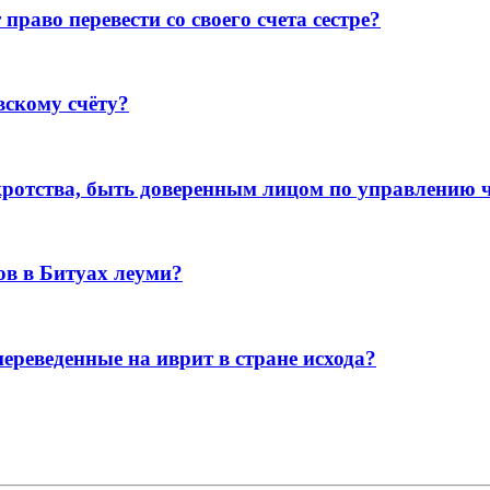
раво перевести со своего счета сестре?
вскому счёту?
кротства, быть доверенным лицом по управлению
ов в Битуах леуми?
ереведенные на иврит в стране исхода?