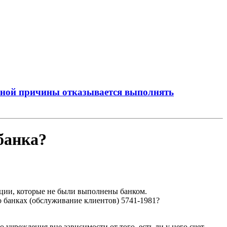
льной причины отказывается выполнять
банка?
кции, которые не были выполнены банком.
о банках (обслуживание клиентов) 5741-1981?
 учреждения вне зависимости от того, есть ли у него счет