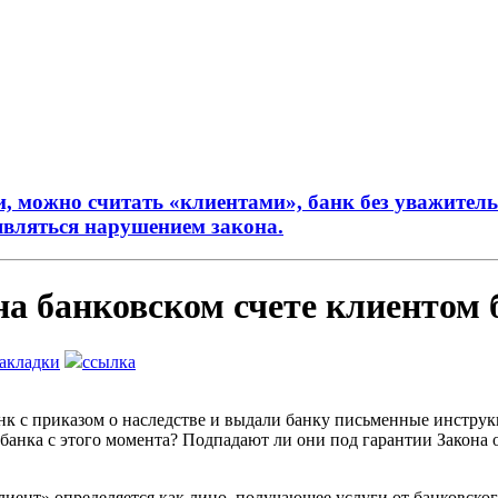
ги, можно считать «клиентами», банк без уважите
являться нарушением закона.
на банковском счете клиентом 
закладки
ссылка
анк с приказом о наследстве и выдали банку письменные инстру
банка с этого момента? Подпадают ли они под гарантии Закона 
иент» определяется как лицо, получающее услуги от банковского