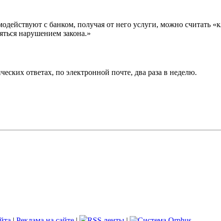
модействуют с банком, получая от него услуги, можно считать «
яться нарушением закона.»
еских ответах, по электронной почте, два раза в неделю.
йта
|
Реклама на сайте
|
RSS ленты
|