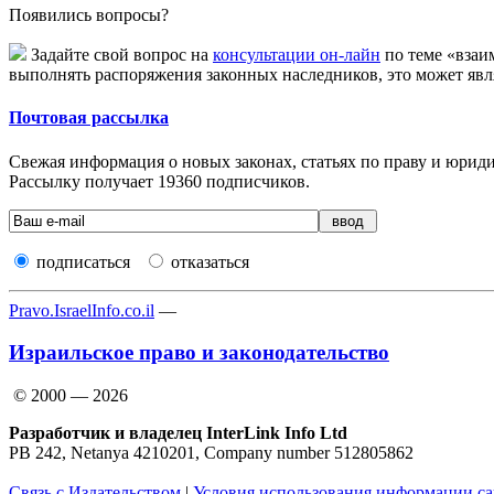
Появились вопросы?
Задайте свой вопрос на
консультации он-лайн
по теме «взаи
выполнять распоряжения законных наследников, это может явл
Почтовая рассылка
Свежая информация о новых законах, статьях по праву и юридич
Рассылку получает
19360
подписчиков.
подписаться
отказаться
Pravo.IsraelInfo.co.il
—
Израильское право и законодательство
© 2000 — 2026
Разработчик и владелец InterLink Info Ltd
PB 242, Netanya 4210201, Company number 512805862
Связь с Издательством
|
Условия использования информации са