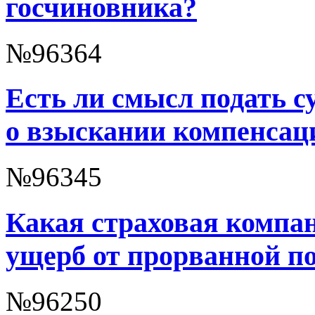
госчиновника?
№96364
Есть ли смысл подать с
о взыскании компенсац
№96345
Какая страховая компа
ущерб от прорванной п
№96250