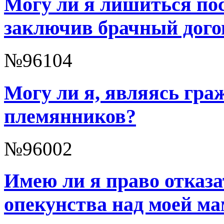
Могу ли я лишиться пос
заключив брачный дого
№96104
Могу ли я, являясь гра
племянников?
№96002
Имею ли я право отказ
опекунства над моей м