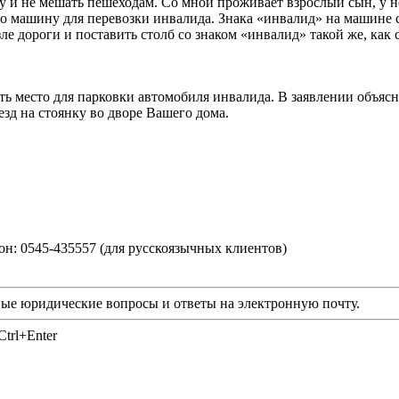
ку и не мешать пешеходам. Со мной проживает взрослый сын, у н
го машину для перевозки инвалида. Знака «инвалид» на машине 
ле дороги и поставить столб со знаком «инвалид» такой же, как 
ть место для парковки автомобиля инвалида. В заявлении объяс
езд на стоянку во дворе Вашего дома.
фон: 0545-435557 (для русскоязычных клиентов)
ые юридические вопросы и ответы на электронную почту.
trl+Enter