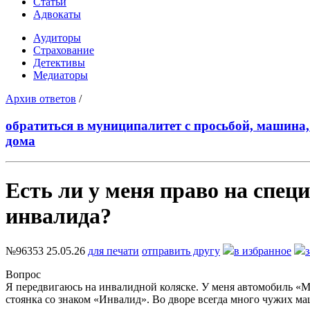
Статьи
Адвокаты
Аудиторы
Страхование
Детективы
Медиаторы
Архив ответов
/
обратиться в муниципалитет с просьбой, машина, 
дома
Есть ли у меня право на спец
инвалида?
№96353
25.05.26
для печати
отправить другу
в избранное
Вопрос
Я передвигаюсь на инвалидной коляске. У меня автомобиль «Ми
стоянка со знаком «Инвалид». Во дворе всегда много чужих ма