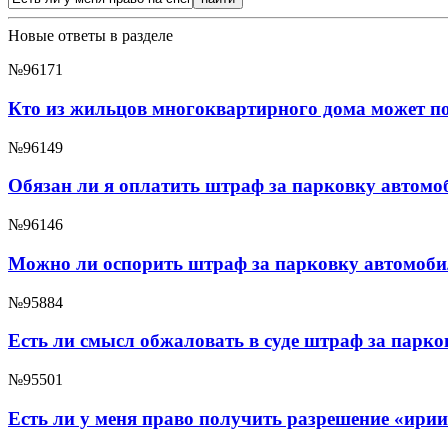
Новые ответы в разделе
№96171
Кто из жильцов многоквартирного дома может по
№96149
Обязан ли я оплатить штраф за парковку автомо
№96146
Можно ли оспорить штраф за парковку автомобил
№95884
Есть ли смысл обжаловать в суде штраф за парко
№95501
Есть ли у меня право получить разрешение «ирии