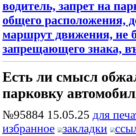
водитель, запрет на пар
общего расположения,
маршрут движения, не 
запрещающего знака, в
Есть ли смысл обжал
парковку автомобил
№95884
15.05.25
для печа
избранное
закладки
ссы