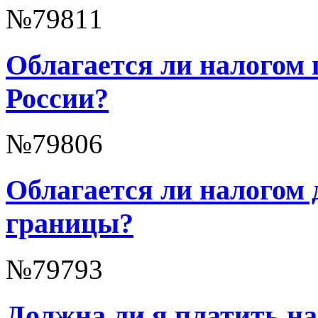
№79811
Облагается ли налогом 
России?
№79806
Облагается ли налогом 
границы?
№79793
Должна ли я платить на