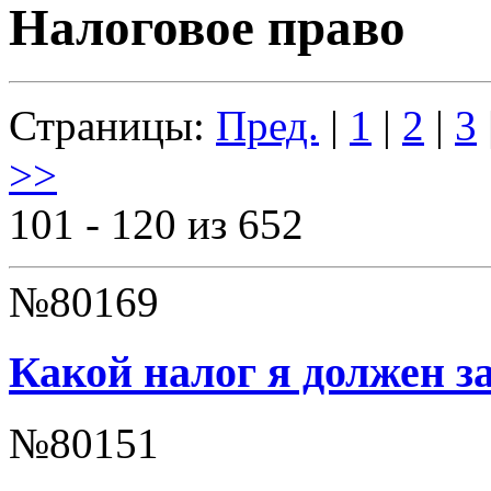
Налоговое право
Страницы:
Пред.
|
1
|
2
|
3
>>
101 - 120 из 652
№80169
Какой налог я должен з
№80151