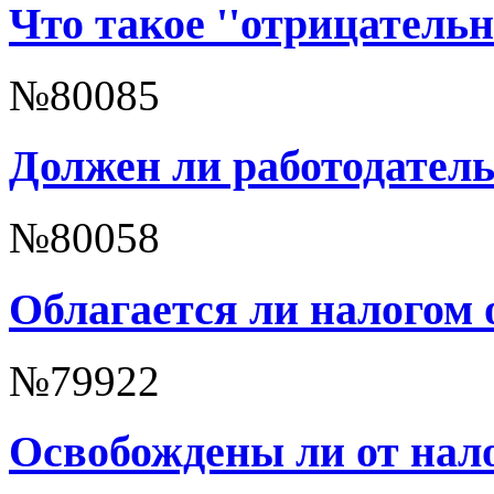
Что такое ''отрицатель
№80085
Должен ли работодател
№80058
Облагается ли налогом
№79922
Освобождены ли от нал