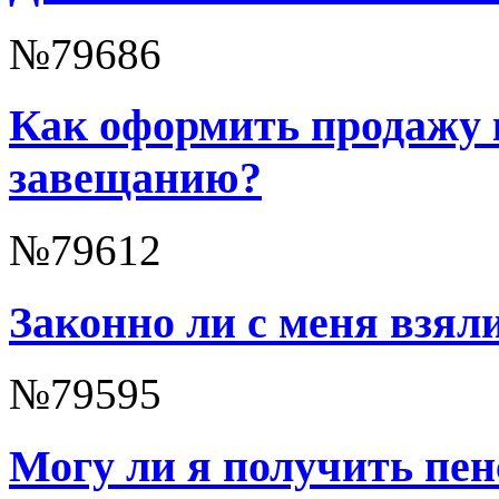
№79686
Как оформить продажу 
завещанию?
№79612
Законно ли с меня взял
№79595
Могу ли я получить пе