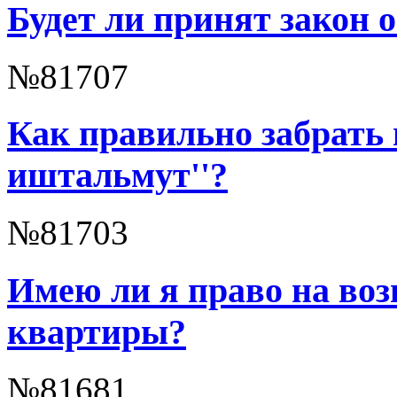
Будет ли принят закон 
№81707
Как правильно забрать 
иштальмут''?
№81703
Имею ли я право на воз
квартиры?
№81681