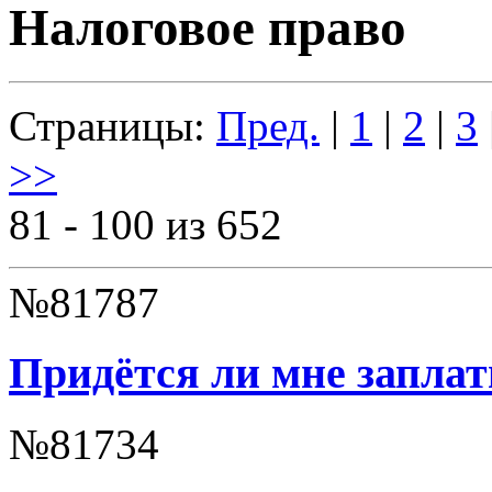
Налоговое право
Страницы:
Пред.
|
1
|
2
|
3
>>
81 - 100 из 652
№81787
Придётся ли мне запла
№81734