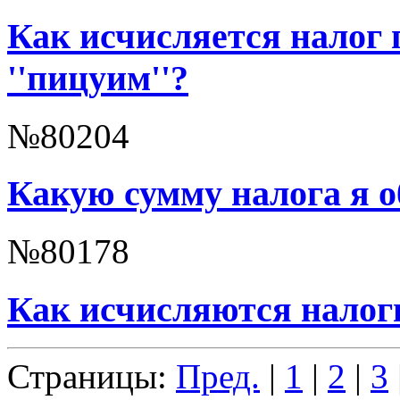
Как исчисляется налог 
''пицуим''?
№80204
Какую сумму налога я о
№80178
Как исчисляются налоги
Страницы:
Пред.
|
1
|
2
|
3