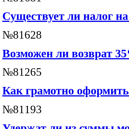
Существует ли налог на
№81628
Возможен ли возврат 35
№81265
Как грамотно оформить
№81193
Удержат ли из суммы м