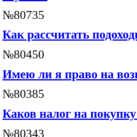
№80735
Как рассчитать подохо
№80450
Имею ли я право на воз
№80385
Каков налог на покупк
№80343