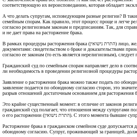
соответствующую их вероисповеданию, которая обладает экск
А что делать супругам, исповедующим разные религии? В таких
семейным спорам. Как правило, этот процесс проще и легче ре
согласно религиозным законам и предписаниям. Так, для справк
и не дает права на расторжение брака.
В рамках процедуры расторжения брака (התרת נישואין) лицо, желающее подать на развод, должно обратиться в семейный гражданский суд с соответствующим заявлением и необходимыми
документами: свидетельством о браке и доказательствами прин
согласно ее законам (то есть является нерелигиозным), следуе
Гражданский суд по семейным спорам направляет дело в соотве
ли необходимость в проведении религиозной процедуры расторж
Заявление о расторжении брака можно также подать по обоюдно
заявление подается по обоюдному согласию сторон, это значите
разрыв отношений достаточным основанием для расторжения б
Это крайне существенный момент: в отличие от законов религи
гражданский суд полагает, что отношения между супругами п
о его расторжении (התרת נישואין). С э
Расторжение брака в гражданском семейном суде допускается да
обоюдному согласию. Супруг, проживающий за границей, должен