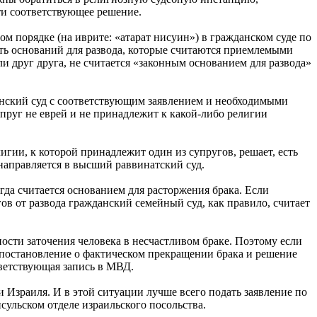
и соответствующее решение.
м порядке (на иврите: «атарат нисуин») в гражданском суде по
вать оснований для развода, которые считаются приемлемыми
ли друг друга, не считается «законным основанием для развода»
упруг не еврей и не принадлежит к какой-либо религии
гии, к которой принадлежит один из супругов, решает, есть
 направляется в высший раввинатский суд.
гда считается основанием для расторжения брака. Если
гов от развода гражданский семейный суд, как правило, считает
ости заточения человека в несчастливом браке. Поэтому если
 постановление о фактическом прекращении брака и решение
тся соответствующая запись в МВД.
и Израиля. И в этой ситуации лучше всего подать заявление по
сульском отделе израильского посольства.