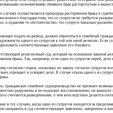
люзивными полномочиями объявить брак расторгнутым и вынест
 случаях осуществляется процедура расторжения брака в судебно
лигиозного благодаря тому, что от супругов не требуется указы
и, в иудаизме то обстоятельство, что супруги банально разлюби
адлежности одного из супругов к той или иной религии. Если с
т приложить соответствующее заявление его близкого.
тствующий религиозный суд, который на основании законов рели
ения брака. Так, например, если один из супругов еврей, дело
му согласию сторон, поскольку по закону согласие супругов все
льно упрощает и ускоряет дело. В случае отказа одного из супру
рака.
и, гражданское семейное судопроизводство не признает возможн
олностью разрушены и не подлежат восстановлению, он выносит
того момента бывшие супруги считаются разведенными, о чем впоследствии делае
же в тех случаях, когда один из супругов находится за пределам
 направить в суд соответствующее заявление, заверенное в кон