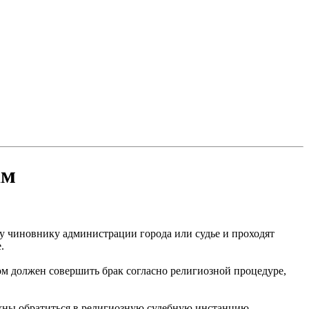
ам
у чиновнику администрации города или судье и проходят
.
м должен совершить брак согласно религиозной процедуре,
лжны обратиться в религиозную судебную инстанцию,