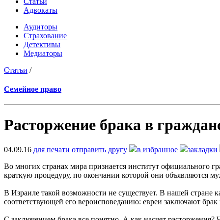
Статьи
Адвокаты
Аудиторы
Страхование
Детективы
Медиаторы
Статьи
/
Семейное право
Расторжение брака в граждан
04.09.16
для печати
отправить другу
в избранное
закладки
Во многих странах мира признается институт официального гр
краткую процедуру, по окончании которой они объявляются му
В Израиле такой возможности не существует. В нашей стране
соответствующей его вероисповеданию: евреи заключают брак в
С заключением брака все понятно. А как насчет расторжения?