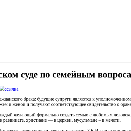
ском суде по семейным вопрос
ссылка
ажданского брака: будущие супруги являются к уполномоченном
жем и женой и получают соответствующее свидетельство о браке
 каждый желающий формально создать семью с любимым человеко
 раввинате, христиане — в церкви, мусульмане – в мечети.
 Что делать, если супруги решают развестись? В Израиле они до