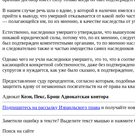
В нашем случае речь шла о вдове, у которой в наличии имелс
прийти к выводу, что умерший отказывается от какой либо час
— полагающейся им, по их мнению, в качестве наследства от 
Естественно, наследники умершего утверждали, что вышеупомя
никакой юридической силы, потому что, по их мнению, следует 
был подтвержден компетентными органами, то по мнению насле
и следовательно также и частью имущества самих наследников
Однако чего не учли наследники умершего, это то, что в соот
касающийся конкретной собственности, даже без подтверждения
супругов и нуждается, как уже было сказано, в подтверждение, 
Предоставление суду прецедентов, согласно которым, подоб
защитить вдову от незаконных посягательств на её права на ква
Адвокат
Коэн, Пекс, Брош Адвокатская контора
Подпишитесь на рассылку Израильского права
и получайте нов
Заметили ошибку в тексте? Выделите текст мышью и нажмите C
Поиск на сайте