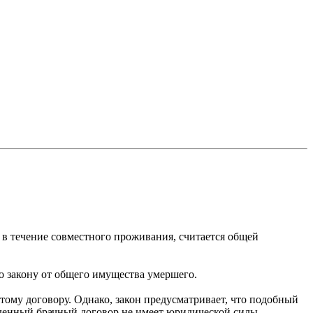
 в течение совместного проживания, считается общей
о закону от общего имущества умершего.
тому договору. Однако, закон предусматривает, что подобный
денный брачный договор не имеет юридической силы.