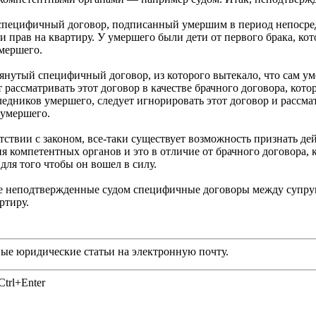
я специфичный договор, подписанный умершим в период непосре
ти прав на квартиру. У умершего были дети от первого брака, к
умершего.
нутый специфичный договор, из которого вытекало, что сам ум
рассматривать этот договор в качестве брачного договора, кото
дников умершего, следует игнорировать этот договор и рассмат
 умершего.
ветствии с законом, все-таки существует возможность признать
 компетентных органов и это в отличие от брачного договора, 
для того чтобы он вошел в силу.
ные неподтвержденные судом специфичные договоры между супр
ртиру.
ые юридические статьи на электронную почту.
trl+Enter