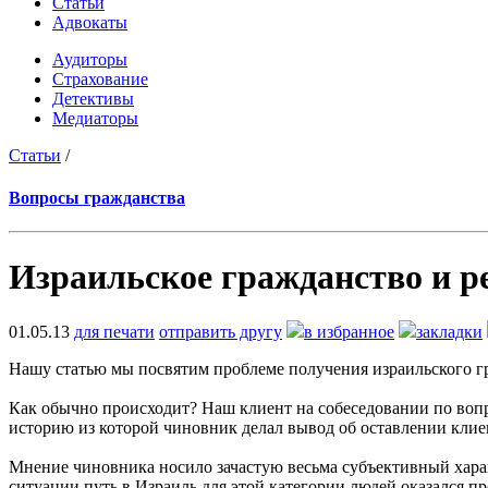
Статьи
Адвокаты
Аудиторы
Страхование
Детективы
Медиаторы
Статьи
/
Вопросы гражданства
Израильское гражданство и р
01.05.13
для печати
отправить другу
в избранное
закладки
Нашу статью мы посвятим проблеме получения израильского г
Как обычно происходит? Наш клиент на собеседовании по вопр
историю из которой чиновник делал вывод об оставлении клие
Мнение чиновника носило зачастую весьма субъективный хара
ситуации путь в Израиль для этой категории людей оказался пр