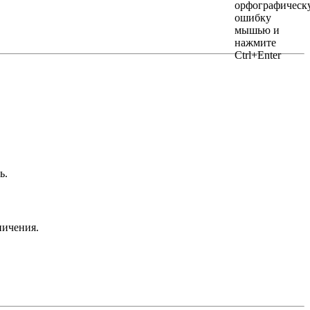
ь.
ничения.