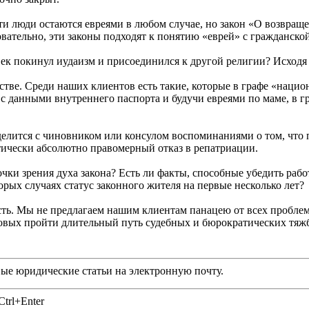
эти люди остаются евреями в любом случае, но закон «О возвра
вательно, эти законы подходят к понятию «еврей» с гражданской
век покинул иудаизм и присоединился к другой религии? Исходя
стве. Среди наших клиентов есть такие, которые в графе «нацио
 с данными внутреннего паспорта и будучи евреями по маме, в г
делится с чиновником или консулом воспоминаниями о том, что 
атически абсолютно правомерный отказ в репатриации.
точки зрения духа закона? Есть ли факты, способные убедить ра
орых случаях статус законного жителя на первые несколько лет?
ть. Мы не предлагаем нашим клиентам панацею от всех проблем и
товых пройти длительный путь судебных и бюрократических тяжб
ые юридические статьи на электронную почту.
trl+Enter