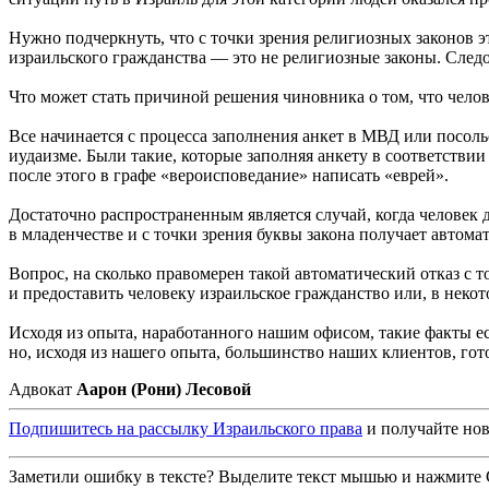
Нужно подчеркнуть, что с точки зрения религиозных законов 
израильского гражданства — это не религиозные законы. Следо
Что может стать причиной решения чиновника о том, что чело
Все начинается с процесса заполнения анкет в МВД или посоль
иудаизме. Были такие, которые заполняя анкету в соответствии
после этого в графе «вероисповедание» написать «еврей».
Достаточно распространенным является случай, когда человек 
в младенчестве и с точки зрения буквы закона получает автом
Вопрос, на сколько правомерен такой автоматический отказ с 
и предоставить человеку израильское гражданство или, в некот
Исходя из опыта, наработанного нашим офисом, такие факты ес
но, исходя из нашего опыта, большинство наших клиентов, го
Адвокат
Аарон (Рони) Лесовой
Подпишитесь на рассылку Израильского права
и получайте нов
Заметили ошибку в тексте? Выделите текст мышью и нажмите C