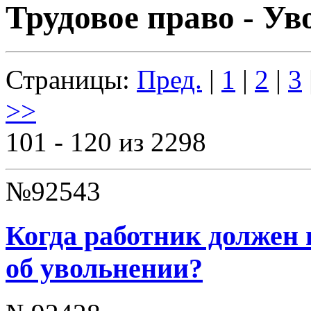
Трудовое право - У
Страницы:
Пред.
|
1
|
2
|
3
>>
101 - 120 из 2298
№92543
Когда работник должен 
об увольнении?