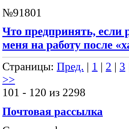
№91801
Что предпринять, если 
меня на работу после «х
Страницы:
Пред.
|
1
|
2
|
3
>>
101 - 120 из 2298
Почтовая рассылка