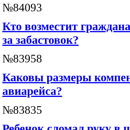
№84093
Кто возместит граждана
за забастовок?
№83958
Каковы размеры компен
авиарейса?
№83835
Ребенок сломал руку в 