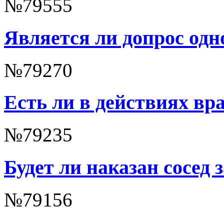
№79555
Является ли допрос од
№79270
Есть ли в действиях в
№79235
Будет ли наказан сосед
№79156