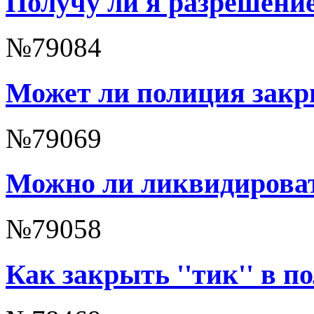
Получу ли я разрешени
№79084
Может ли полиция закр
№79069
Можно ли ликвидироват
№79058
Как закрыть ''тик'' в п