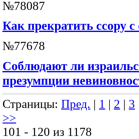
№78087
Как прекратить ссору с
№77678
Соблюдают ли израильс
презумпции невиновнос
Страницы:
Пред.
|
1
|
2
|
3
>>
101 - 120 из 1178