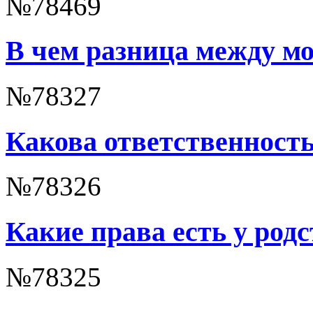
№78469
В чем разница между м
№78327
Какова ответственность
№78326
Какие права есть у род
№78325