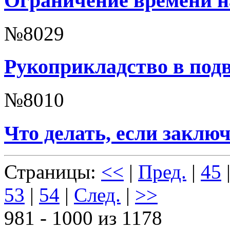
Ограничение времени на
№8029
Рукоприкладство в подв
№8010
Что делать, если заклю
Страницы:
<<
|
Пред.
|
45
53
|
54
|
След.
|
>>
981 - 1000 из 1178