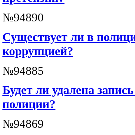
№94890
Существует ли в полици
коррупцией?
№94885
Будет ли удалена запись
полиции?
№94869