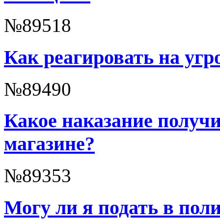
№89518
Как реагировать на угр
№89490
Какое наказание получи
магазине?
№89353
Могу ли я подать в пол