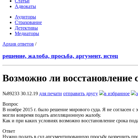
Статьи
Адвокаты
Аудиторы
Страхование
Детективы
Медиаторы
Архив ответов
/
решение, жалоба, просьба, аргумент, истец
Возможно ли восстановление 
№89233
30.12.19
для печати
отправить другу
в избранное
Вопрос
В ноябре 2015 г. было решение мирового суда. Я не согласен 
могли вовремя подать апелляционную жалобу.
Как и при каких условиях возможно восстановление срока по
Ответ
Нужно подать в суд аргументированную просьбу разрешить пр