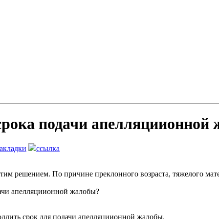
срока подачи апелляциионной
закладки
ссылка
с этим решением. По причине преклонного возраста, тяжелого ма
дачи апелляциионной жалобы?
одлить срок для подачи апелляциионной жалобы.