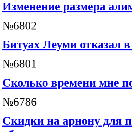
Изменение размера али
№6802
Битуах Леуми отказал в
№6801
Сколько времени мне п
№6786
Скидки на арнону для 