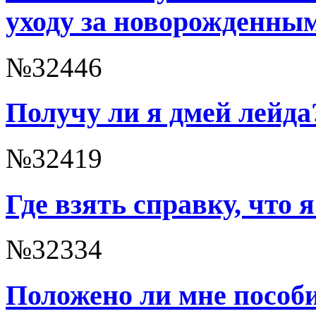
уходу за новорожденны
№32446
Получу ли я дмей лейда
№32419
Где взять справку, что я
№32334
Положено ли мне пособи