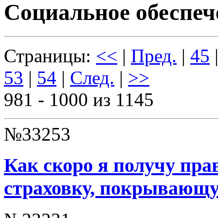
Социальное обеспеч
Страницы:
<<
|
Пред.
|
45
53
|
54
|
След.
|
>>
981 - 1000 из 1145
№33253
Как скоро я получу пра
страховку, покрывающу