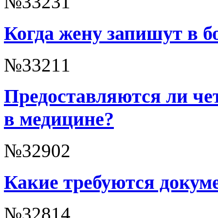
№33231
Когда жену запишут в б
№33211
Предоставляются ли че
в медицине?
№32902
Какие требуются докум
№32814