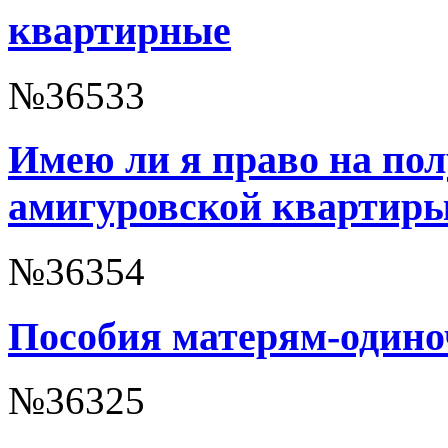
квартирные
№36533
Имею ли я право на по
амигуровской квартир
№36354
Пособия матерям-одино
№36325