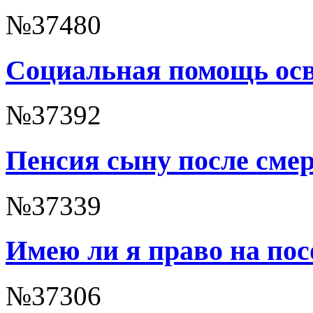
№37480
Социальная помощь ос
№37392
Пенсия сыну после смер
№37339
Имею ли я право на пос
№37306