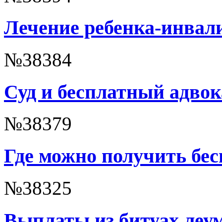
Лечение ребенка-инвал
№38384
Суд и бесплатный адвок
№38379
Где можно получить бес
№38325
Выплаты из битуах леу