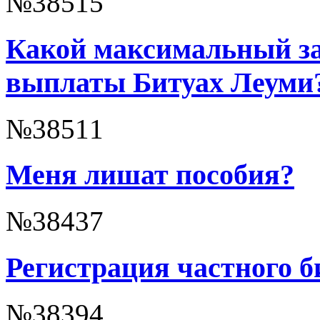
№38515
Какой максимальный за
выплаты Битуах Леуми
№38511
Меня лишат пособия?
№38437
Регистрация частного 
№38394