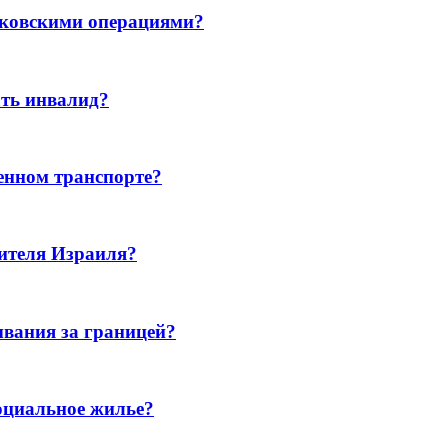
нковскими операциями?
ть инвалид?
енном транспорте?
жителя Израиля?
ывания за границей?
оциальное жилье?