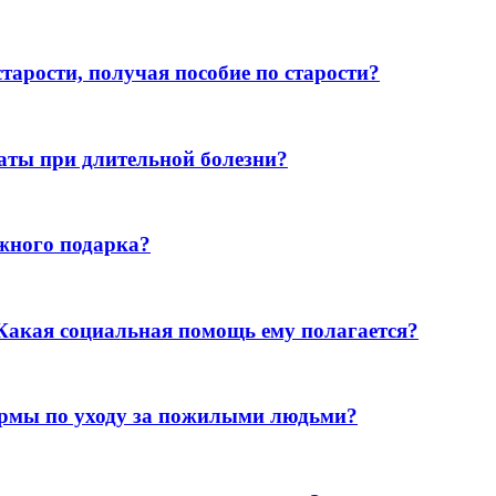
тарости, получая пособие по старости?
аты при длительной болезни?
жного подарка?
 Какая социальная помощь ему полагается?
ирмы по уходу за пожилыми людьми?