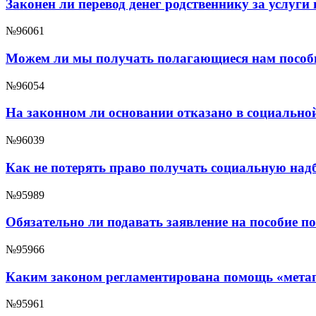
Законен ли перевод денег родственнику за услуги
№96061
Можем ли мы получать полагающиеся нам пособ
№96054
На законном ли основании отказано в социальн
№96039
Как не потерять право получать социальную надб
№95989
Обязательно ли подавать заявление на пособие п
№95966
Каким законом регламентирована помощь «мета
№95961