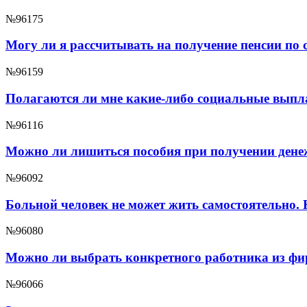
№96175
Могу ли я рассчитывать на получение пенсии по с
№96159
Полагаются ли мне какие-либо социальные выпл
№96116
Можно ли лишиться пособия при получении дене
№96092
Больной человек не может жить самостоятельно.
№96080
Можно ли выбрать конкретного работника из ф
№96066