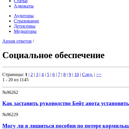
Статьи
Адвокаты
Аудиторы
Страхование
Детективы
Медиаторы
Архив ответов
/
Социальное обеспечение
Страницы:
1
|
2
|
3
|
4
|
5
|
6
|
7
|
8
|
9
|
10
|
След.
|
>>
1 - 20 из 1145
№96262
Как заставить руководство Бейт авота установит
№96229
Могу ли я лишиться пособия по потере кормильц