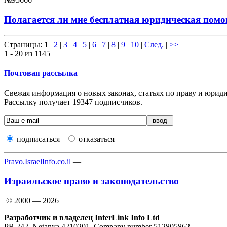
Полагается ли мне бесплатная юридическая пом
Страницы:
1
|
2
|
3
|
4
|
5
|
6
|
7
|
8
|
9
|
10
|
След.
|
>>
1 - 20 из 1145
Почтовая рассылка
Свежая информация о новых законах, статьях по праву и юридич
Рассылку получает
19347
подписчиков.
подписаться
отказаться
Pravo.IsraelInfo.co.il
—
Израильское право и законодательство
© 2000 — 2026
Разработчик и владелец InterLink Info Ltd
PB 242, Netanya 4210201, Company number 512805862