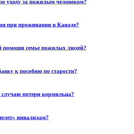
 по уходу за пожилым человеком?
ия при проживании в Канаде?
ой помощи семье пожилых людей?
авку к пособию по старости?
о случаю потери кормильца?
пелет» инвалидам?