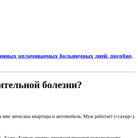
пленных оплачиваемых больничных дней, пособие,
ительной болезни?
 мне записана квартира и автомобиль. Муж работает («сахир»).
ь. Если «Битуах леуми» признает процент инвалидности,