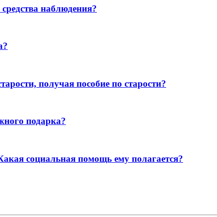
ь средства наблюдения?
а?
тарости, получая пособие по старости?
жного подарка?
 Какая социальная помощь ему полагается?