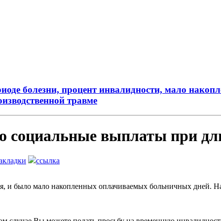
риоде болезни, процент инвалидности, мало нако
оизводственной травме
о социальные выплаты при дл
акладки
ссылка
ая, и было мало накопленных оплачиваемых больничных дней. На
аком случае Вы можете подать просьбу на временную инвалидност