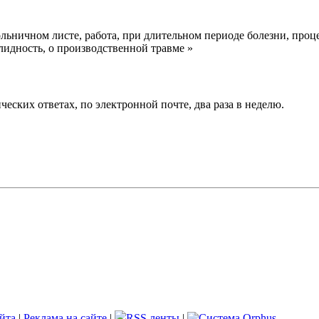
ольничном листе, работа, при длительном периоде болезни, про
лидность, о производственной травме »
еских ответах, по электронной почте, два раза в неделю.
йта
|
Реклама на сайте
|
RSS ленты
|