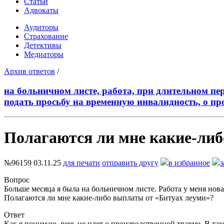
Статьи
Адвокаты
Аудиторы
Страхование
Детективы
Медиаторы
Архив ответов
/
на больничном листе, работа, при длительном пе
подать просьбу на временную инвалидность, о пр
Полагаются ли мне какие-либ
№96159
03.11.25
для печати
отправить другу
в избранное
з
Вопрос
Больше месяца я была на больничном листе. Работа у меня нов
Полагаются ли мне какие-либо выплаты от «Битуах леуми»?
Ответ
Как я понимаю, речь не идет о производственной травме. В т