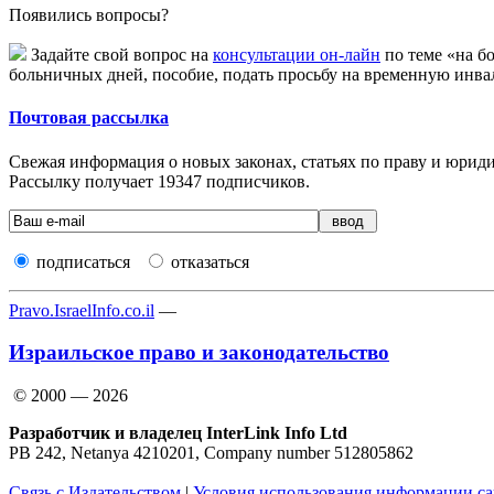
Появились вопросы?
Задайте свой вопрос на
консультации он-лайн
по теме «на б
больничных дней, пособие, подать просьбу на временную инва
Почтовая рассылка
Свежая информация о новых законах, статьях по праву и юридич
Рассылку получает
19347
подписчиков.
подписаться
отказаться
Pravo.IsraelInfo.co.il
—
Израильское право и законодательство
© 2000 — 2026
Разработчик и владелец InterLink Info Ltd
PB 242, Netanya 4210201, Company number 512805862
Связь с Издательством
|
Условия использования информации са