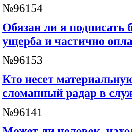
№96154
Обязан ли я подписать 
ущерба и частично опл
№96153
Кто несет материальную
сломанный радар в слу
№96141
Может ли человек, нах