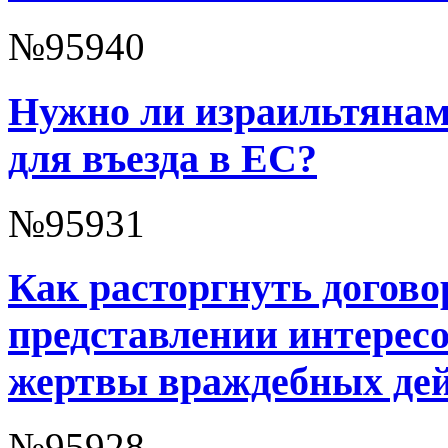
№95940
Нужно ли израильтяна
для въезда в ЕС?
№95931
Как расторгнуть догово
представлении интересо
жертвы враждебных де
№95928