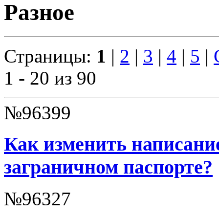
Разное
Страницы:
1
|
2
|
3
|
4
|
5
|
1 - 20 из 90
№96399
Как изменить написани
заграничном паспорте?
№96327