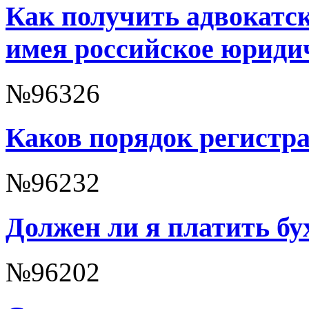
Как получить адвокатс
имея российское юриди
№96326
Каков порядок регистр
№96232
Должен ли я платить бу
№96202