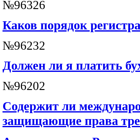
№96326
Каков порядок регистр
№96232
Должен ли я платить бу
№96202
Содержит ли междунаро
защищающие права тре