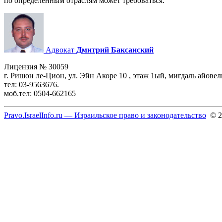
по определенным отраслям может требоваться.
Адвокат
Дмитрий Баксанский
Лицензия № 30059
г. Ришон ле-Цион, ул. Эйн Акоре 10 , этаж 1ый, мигдаль айовел
тел: 03-9563676.
моб.тел: 0504-662165
Pravo.IsraelInfo.ru — Израильское право и законодательство
© 2