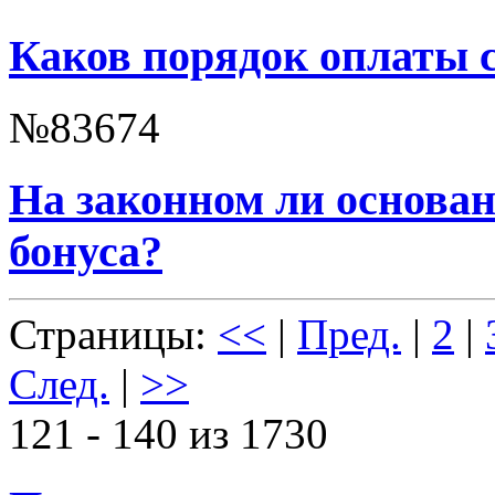
Каков порядок оплаты 
№83674
На законном ли основа
бонуса?
Страницы:
<<
|
Пред.
|
2
|
След.
|
>>
121 - 140 из 1730