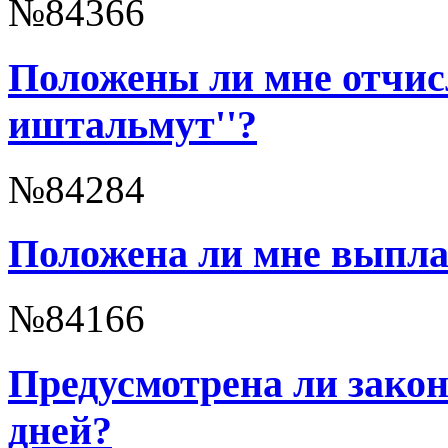
№84366
Положены ли мне отчисл
иштальмут''?
№84284
Положена ли мне выплат
№84166
Предусмотрена ли зако
дней?