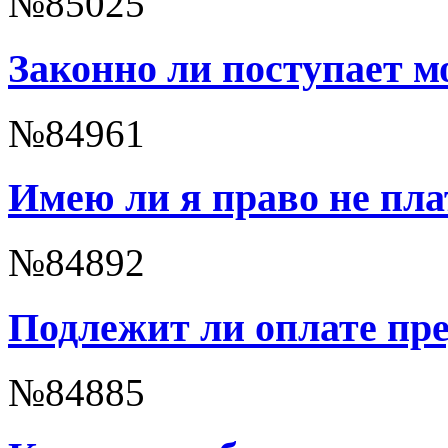
№85025
Законно ли поступает м
№84961
Имею ли я право не пл
№84892
Подлежит ли оплате пр
№84885