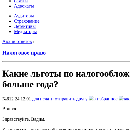
Статьи
Адвокаты
Аудиторы
Страхование
Детективы
Медиаторы
Архив ответов
/
Налоговое право
Какие льготы по налогооблож
больше года?
№612
24.12.01
для печати
отправить другу
в избранное
зак
Вопрос
Здравствуйте, Вадим.
Какие льготы по налогообложению имеет оле хадаш, находящий