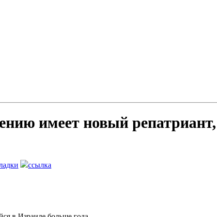
ению имеет новый репатриант,
ладки
ссылка
ся в Израиле больше года.