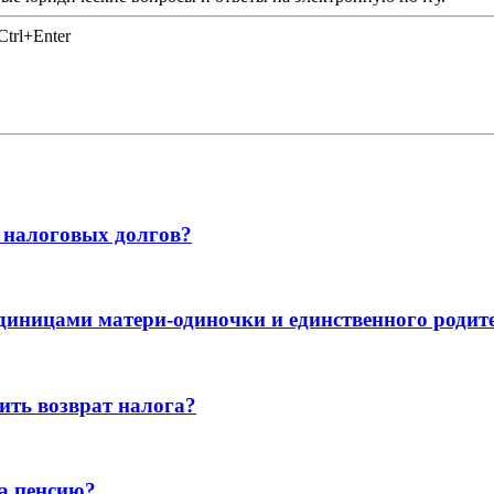
trl+Enter
 налоговых долгов?
диницами матери-одиночки и единственного родит
ить возврат налога?
а пенсию?