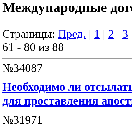
Международные дог
Страницы:
Пред.
|
1
|
2
|
3
61 - 80 из 88
№34087
Необходимо ли отсылать
для проставления апос
№31971