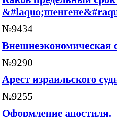
&#laquo;шенгене&#raqu
№9434
Внешнеэкономическая с
№9290
Арест израильского судн
№9255
Оформление апостиля.