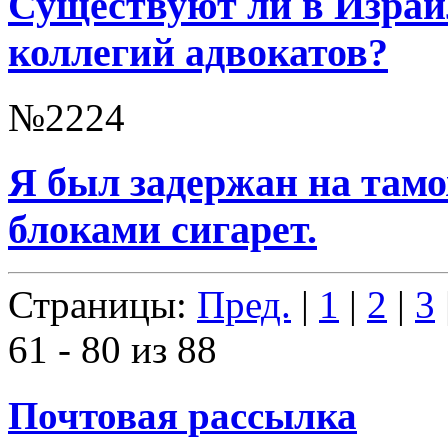
Существуют ли в Израи
коллегий адвокатов?
№2224
Я был задержан на там
блоками сигарет.
Страницы:
Пред.
|
1
|
2
|
3
61 - 80 из 88
Почтовая рассылка