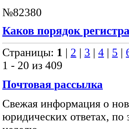
№82380
Каков порядок регистр
Страницы:
1
|
2
|
3
|
4
|
5
|
1 - 20 из 409
Почтовая рассылка
Свежая информация о новы
юридических ответах, по э