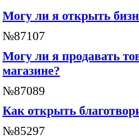
Могу ли я открыть бизне
№87107
Могу ли я продавать то
магазине?
№87089
Как открыть благотвор
№85297