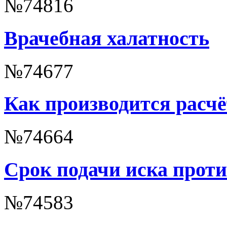
№74816
Врачебная халатность
№74677
Как производится расч
№74664
Срок подачи иска прот
№74583