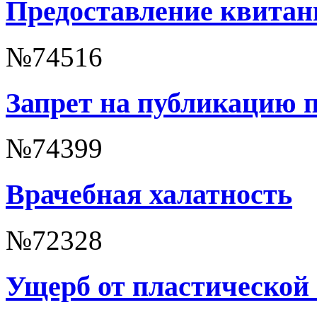
Предоставление квита
№74516
Запрет на публикацию п
№74399
Врачебная халатность
№72328
Ущерб от пластической