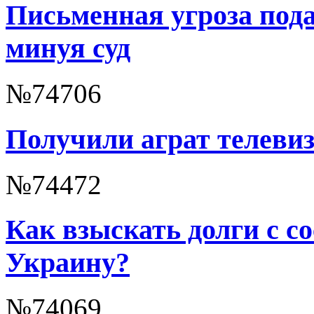
Письменная угроза пода
минуя суд
№74706
Получили аграт телевиз
№74472
Как взыскать долги с с
Украину?
№74069