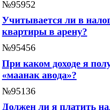
№95952
Учитывается ли в налог 
квартиры в арену?
№95456
При каком доходе я по
«маанак авода»?
№95136
Должен ли я платить нал