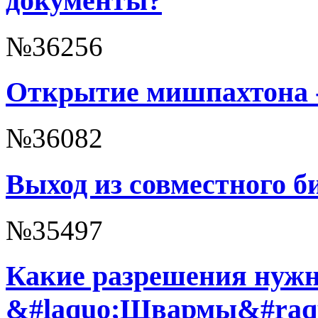
документы?
№36256
Открытие мишпахтона -
№36082
Выход из совместного б
№35497
Какие разрешения нуж
&#laquo;Швармы&#raq